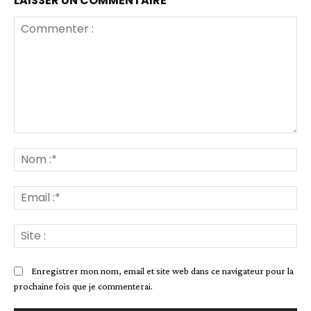
LAISSER UN COMMENTAIRE
Commenter
:
No
:*
Ema
:*
Sit
:
Enregistrer mon nom, email et site web dans ce navigateur pour la
prochaine fois que je commenterai.