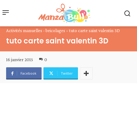
Activités manuelles - bricolages
tuto carte saint valentin 3D
tuto carte saint valentin 3D
16 janvier 2015
0
Facebook
Twitter