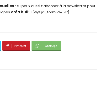
anuelles
: tu peux aussi t’abonner à la newsletter pour
 signés
créa bull’
! [wysija_form id= »1″]
Pinterest
WhatsApp