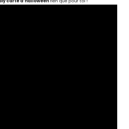
diy carte d’halloween
rien que pour toi !