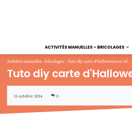
ACTIVITÉS MANUELLES – BRICOLAGES
Activités manuelles - bricolages
Tuto diy carte d'Halloween en 3d
Tuto diy carte d'Hallow
15 octobre 2014
0