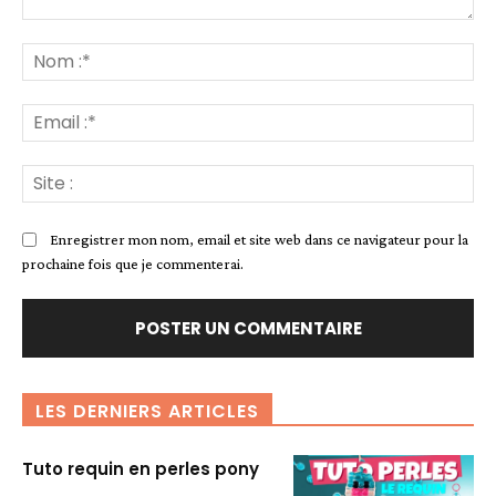
Commenter
:
No
:*
Ema
:*
Sit
:
Enregistrer mon nom, email et site web dans ce navigateur pour la
prochaine fois que je commenterai.
LES DERNIERS ARTICLES
Tuto requin en perles pony