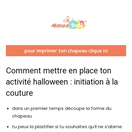
(
pour imprimer ton chapeau clique ici
s
’
o
Comment mettre en place ton
u
v
activité halloween : initiation à la
r
couture
i
r
a
dans un premier temps découpe la forme du
d
a
chapeau
n
tu peux la plastifier si tu souhaites qu’il ne s’abime
s