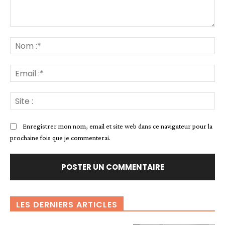
Commenter
:
No
:*
Ema
:*
Sit
:
Enregistrer mon nom, email et site web dans ce navigateur pour la
prochaine fois que je commenterai.
LES DERNIERS ARTICLES