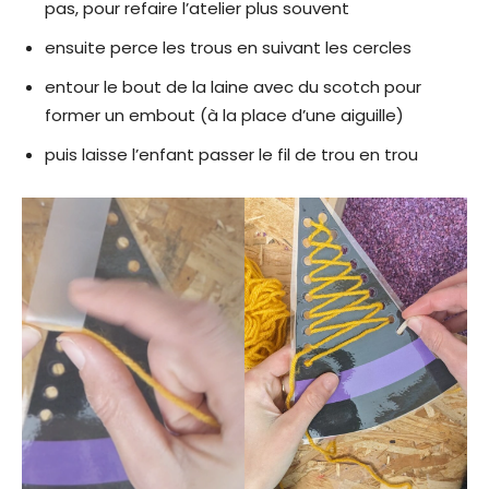
u
pas, pour refaire l’atelier plus souvent
n
e
ensuite perce les trous en suivant les cercles
n
entour le bout de la laine avec du scotch pour
o
u
former un embout (à la place d’une aiguille)
v
puis laisse l’enfant passer le fil de trou en trou
e
l
l
e
f
e
n
ê
t
r
e
)