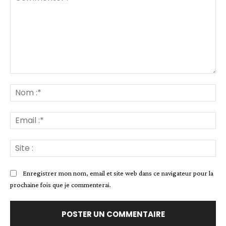
Commenter
:
No
:*
Ema
:*
Sit
:
Enregistrer mon nom, email et site web dans ce navigateur pour la
prochaine fois que je commenterai.