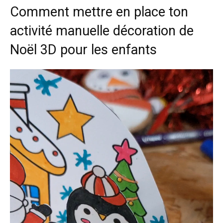
o
Comment mettre en place ton
u
v
activité manuelle décoration de
r
Noël 3D pour les enfants
i
r
a
d
a
n
s
u
n
e
n
o
u
v
e
l
l
e