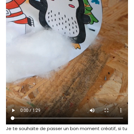
f
e
n
ê
t
r
e
)
Je te souhaite de passer un bon moment créatif, si tu