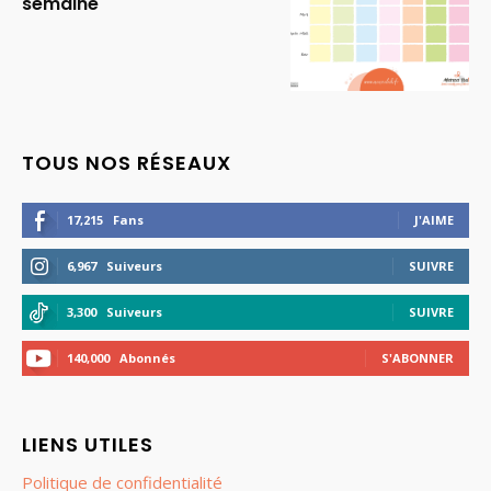
semaine
TOUS NOS RÉSEAUX
17,215
Fans
J'AIME
6,967
Suiveurs
SUIVRE
3,300
Suiveurs
SUIVRE
140,000
Abonnés
S'ABONNER
LIENS UTILES
Politique de confidentialité