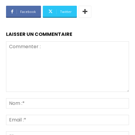
Facebook
Twitter
LAISSER UN COMMENTAIRE
Commenter
:
No
:*
Ema
:*
Sit