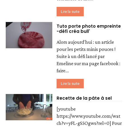
Lire la suite
Tuto porte photo empreinte
-défi créa bull'
Alors aujourd'hui : un article
pour les petits minis pouces !
Suite à un défi lancé par
Emeline sur ma page facebook :
faire...
Lire la suite
Recette de la pâte à sel
[youtube
https://www.youtube.com/wat
ch?v=yFL-gS5Ogws?rel=0] Pour