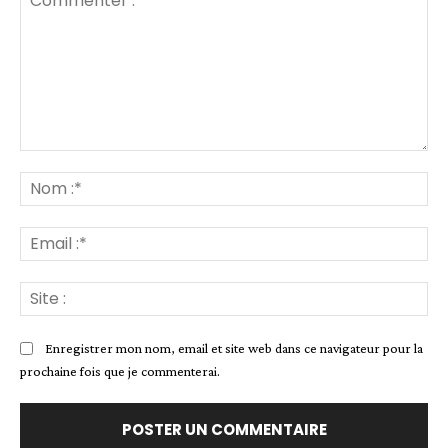
Commenter
:
No
:*
Ema
:*
Sit
:
Enregistrer mon nom, email et site web dans ce navigateur pour la
prochaine fois que je commenterai.