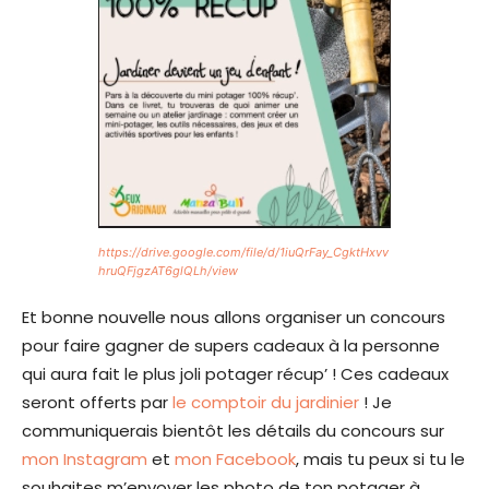
https://drive.google.com/file/d/1iuQrFay_CgktHxvv
hruQFjgzAT6glQLh/view
Et bonne nouvelle nous allons organiser un concours
pour faire gagner de supers cadeaux à la personne
qui aura fait le plus joli potager récup’ ! Ces cadeaux
seront offerts par
le comptoir du jardinier
! Je
communiquerais bientôt les détails du concours sur
mon Instagram
et
mon Facebook
, mais tu peux si tu le
souhaites m’envoyer les photo de ton potager à