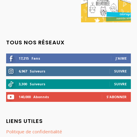
TOUS NOS RÉSEAUX
17,215
Fans
J'AIME
6,967
Suiveurs
SUIVRE
3,300
Suiveurs
SUIVRE
140,000
Abonnés
S'ABONNER
LIENS UTILES
Politique de confidentialité