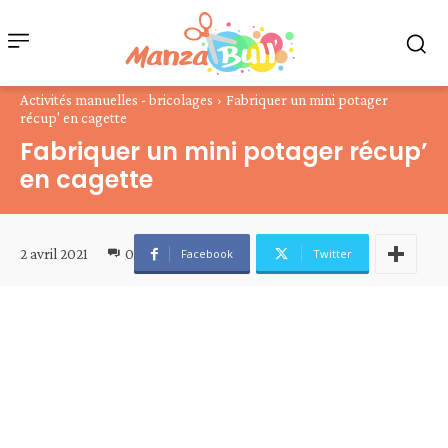
Activités manuelles - bricolages
Fabriquer un mini potager
récup' en cagette
Fabriquer un mini potager récup’
en cagette
2 avril 2021
0
Facebook
Twitter