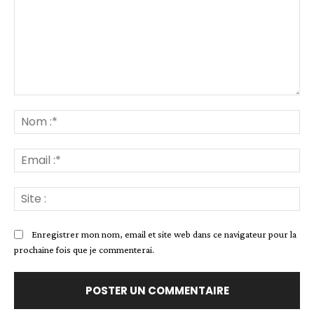
Commenter
:
No
:*
Ema
:*
Sit
:
Enregistrer mon nom, email et site web dans ce navigateur pour la
prochaine fois que je commenterai.