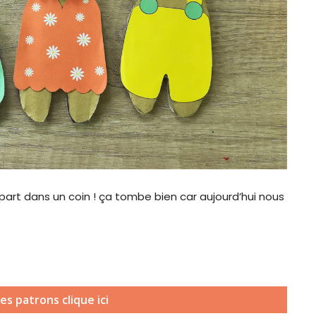
rt dans un coin ! ça tombe bien car aujourd’hui nous
(
es patrons clique ici
s