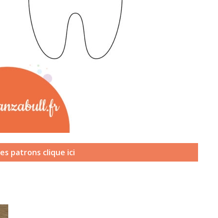
(
es patrons clique ici
s
’
o
u
v
r