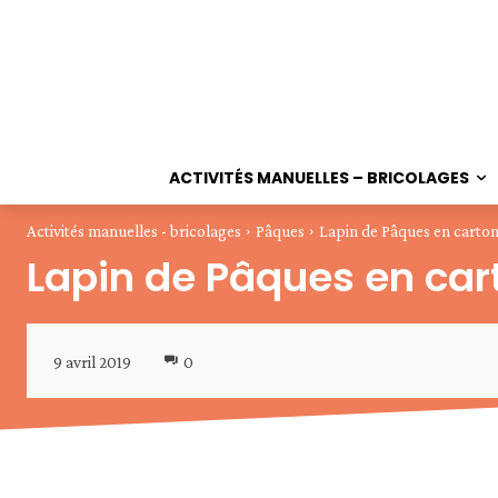
ACTIVITÉS MANUELLES – BRICOLAGES
Activités manuelles - bricolages
Pâques
Lapin de Pâques en carto
Lapin de Pâques en car
9 avril 2019
0