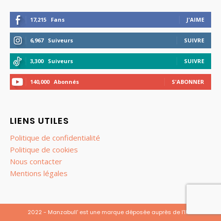
17,215
Fans
J'AIME
6,967
Suiveurs
SUIVRE
3,300
Suiveurs
SUIVRE
140,000
Abonnés
S'ABONNER
LIENS UTILES
Politique de confidentialité
Politique de cookies
Nous contacter
Mentions légales
2022 - Manzabull' est une marque déposée auprès de l'INPI