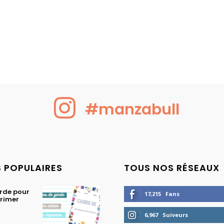
#manzabull
S POPULAIRES
TOUS NOS RÉSEAUX
rde pour
17,215
Fans
primer
6,967
Suiveurs