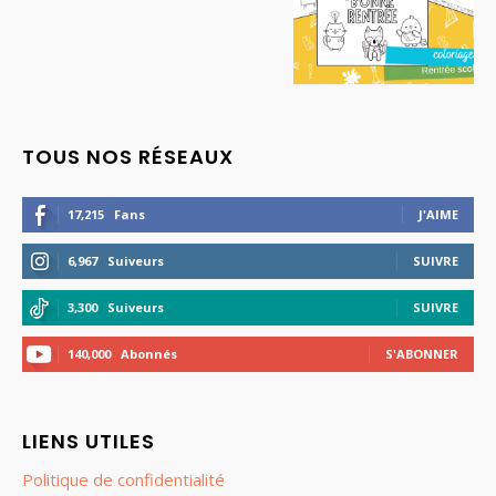
TOUS NOS RÉSEAUX
17,215
Fans
J'AIME
6,967
Suiveurs
SUIVRE
3,300
Suiveurs
SUIVRE
140,000
Abonnés
S'ABONNER
LIENS UTILES
Politique de confidentialité