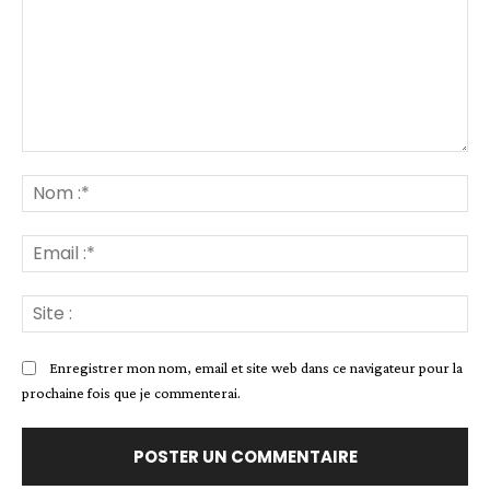
Commenter
:
No
:*
Ema
:*
Sit
:
Enregistrer mon nom, email et site web dans ce navigateur pour la
prochaine fois que je commenterai.