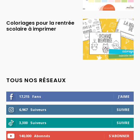
Coloriages pour la rentrée
scolaire à imprimer
TOUS NOS RÉSEAUX
17,215
Fans
J'AIME
6,967
Suiveurs
SUIVRE
3,300
Suiveurs
SUIVRE
140,000
Abonnés
S'ABONNER