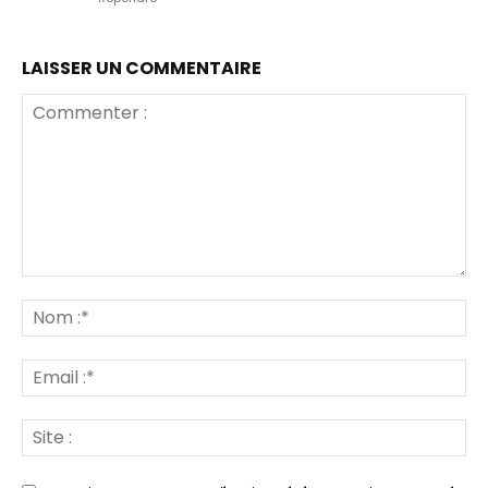
LAISSER UN COMMENTAIRE
Commenter
:
No
:*
Ema
:*
Sit
: