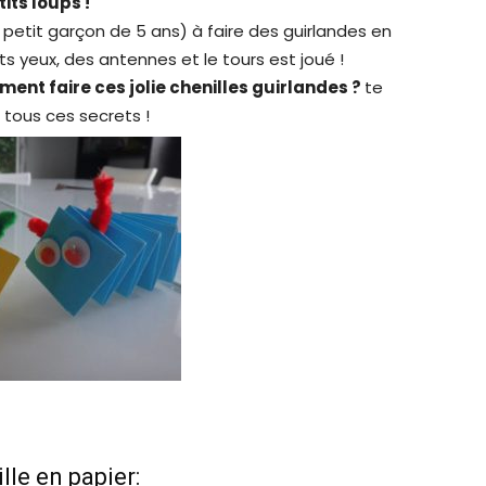
tits loups !
 petit garçon de 5 ans) à faire des guirlandes en
tits yeux, des antennes et le tours est joué !
ent faire ces jolie chenilles guirlandes ?
te
s tous ces secrets !
lle en papier: