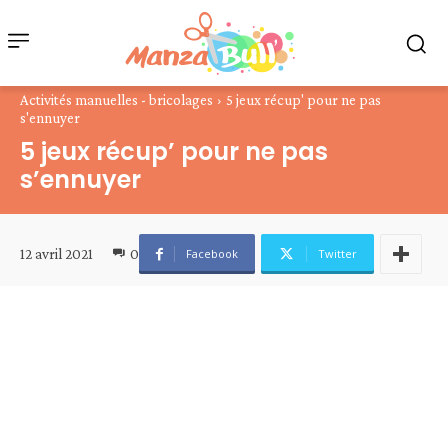
Activités manuelles - bricolages
5 jeux récup' pour ne pas
s'ennuyer
5 jeux récup’ pour ne pas
s’ennuyer
12 avril 2021
0
Facebook
Twitter