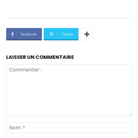
Facebook
Twitter
LAISSER UN COMMENTAIRE
Commenter
:
No
:*